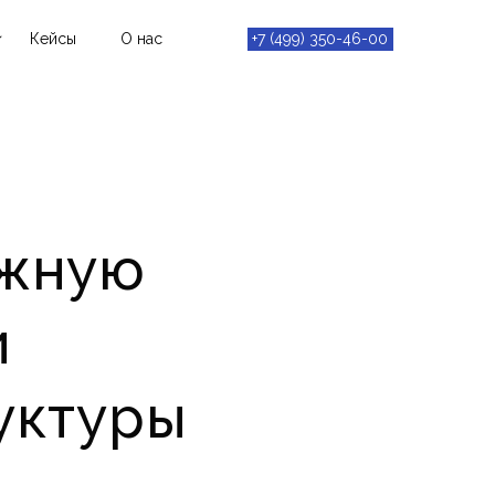
Кейсы
О нас
+7 (499) 350-46-00
ешения и
ия
нная
ть
ежную
ргентная
ура (HCI)
турные
и
уктуры