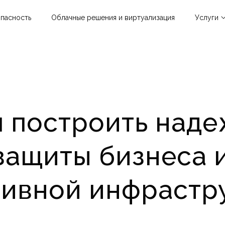
пасность
Облачные решения и виртуализация
Услуги
Облачные р
виртуализац
Информацио
безопаснос
 построить над
Гиперконве
инфраструкт
Инфраструк
защиты бизнеса 
решения
тивной инфрастр