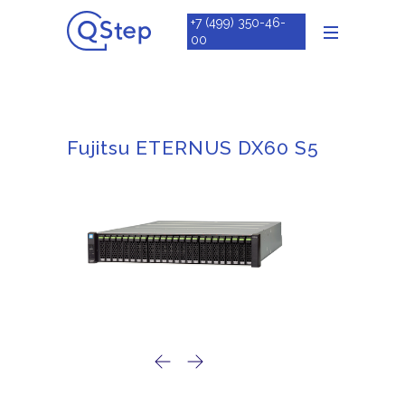
+7 (499) 350-46-
00
Fujitsu ETERNUS DX60 S5